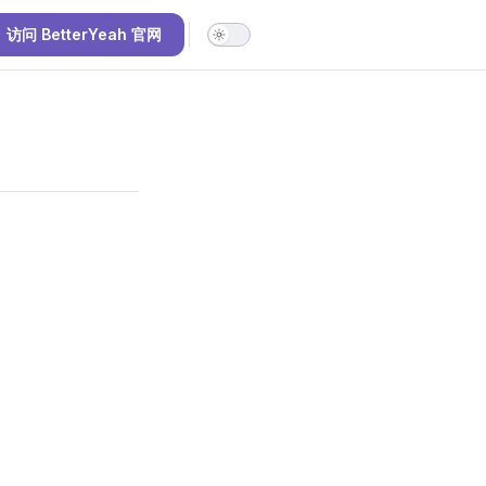
访问 BetterYeah 官网
Main Navigation